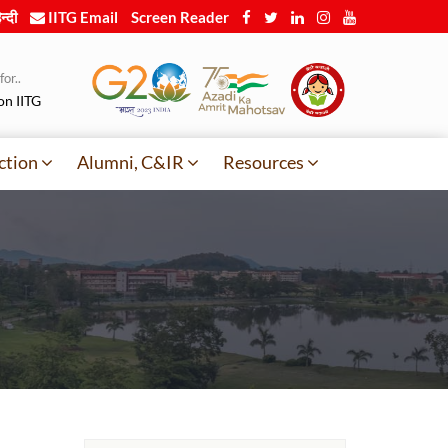
न्दी
IITG Email
Screen Reader
or..
on IITG
ction
Alumni, C&IR
Resources