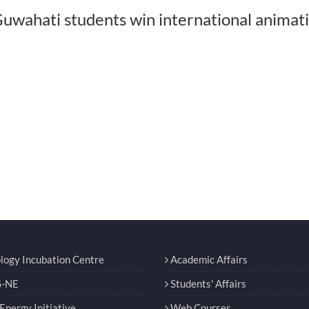
 Guwahati students win international animat
udents win
IIT Guwahati Wins Global 24-Hour
Assam: IIT गुवाहाटी के छात
on contest
Animation Contest
घंटे की एनीमेशन प्रतियोग
logy Incubation Centre
Academic Affairs
-NE
Students' Affairs
nergy Initiative
Web Courses