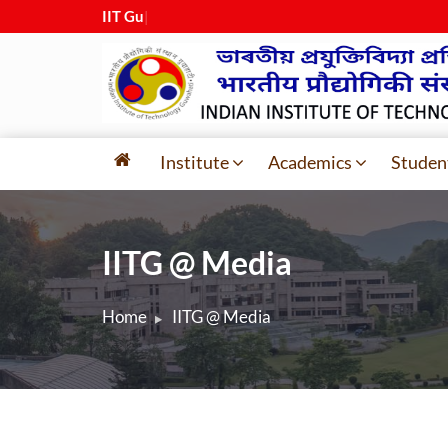
IIT Guwah
|
Institute
Academics
Studen
IITG @ Media
Home
IITG @ Media