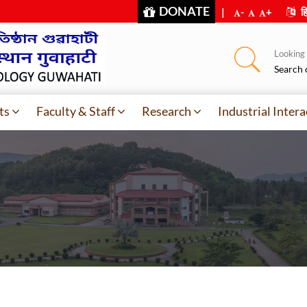
DONATE
|
-
+
हि
Looking f
Search 
ts
Faculty & Staff
Research
Industrial Intera